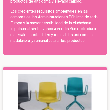
productos de alta gama y elevada calidad.
Los crecientes requisitos ambientales en las
compras de las Administraciones Públicas de toda
Europa y la mayor sensibilidad de la ciudadanía
impulsan al sector vasco a ecodiseñar e introducir
materiales sostenibles y reciclables así como a
modularizar y remanufacturar los productos.