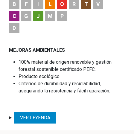
B
F
I
L
O
R
T
V
C
G
J
M
P
D
MEJORAS AMBIENTALES
100% material de origen renovable y gestión
forestal sostenible certificado PEFC.
Producto ecológico.
Criterios de durabilidad y reciclabilidad,
asegurando la resistencia y fácil reparación.
VER LEYENDA