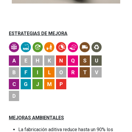
ESTRATEGIAS DE MEJORA
A
E
H
K
N
Q
S
U
B
F
I
L
O
R
T
V
C
G
J
M
P
D
MEJORAS AMBIENTALES
La fabricación aditiva reduce hasta un 90% los