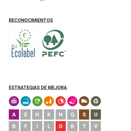
RECONOCIMIENTOS
ESTRATEGIAS DE MEJORA
A
E
H
K
N
Q
S
U
B
F
I
L
O
R
T
V