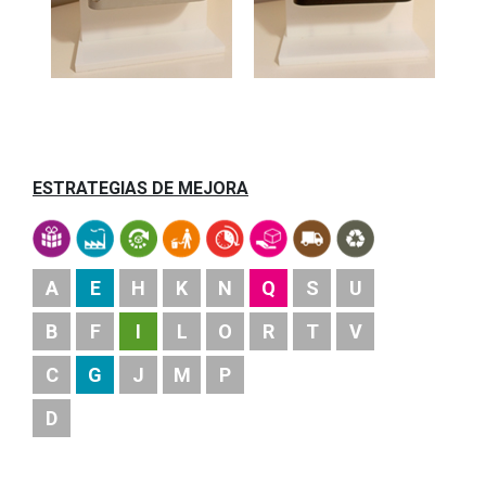
ESTRATEGIAS DE MEJORA
A
E
H
K
N
Q
S
U
B
F
I
L
O
R
T
V
C
G
J
M
P
D