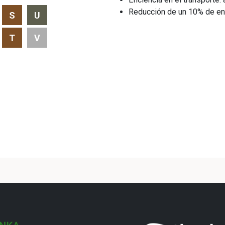
Reducción de un 10% de ene
S
U
T
V