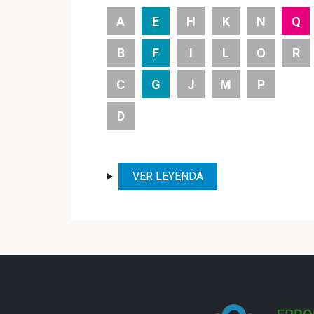
A
E
H
K
N
Q
B
F
I
L
O
R
C
G
J
M
P
D
VER LEYENDA