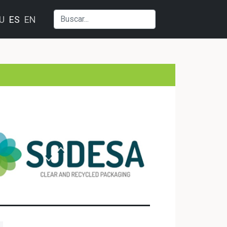
U
ES
EN