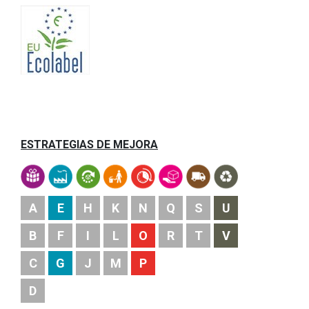
ESTRATEGIAS DE MEJORA
A
E
H
K
N
Q
S
U
B
F
I
L
O
R
T
V
C
G
J
M
P
D