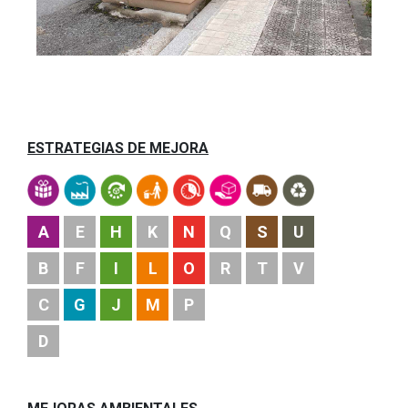
ESTRATEGIAS DE MEJORA
A
E
H
K
N
Q
S
U
B
F
I
L
O
R
T
V
C
G
J
M
P
D