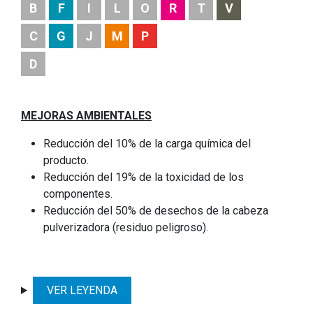
B
F
I
L
O
R
T
V
C
G
J
M
P
D
MEJORAS AMBIENTALES
Reducción del 10% de la carga química del
producto.
Reducción del 19% de la toxicidad de los
componentes.
Reducción del 50% de desechos de la cabeza
pulverizadora (residuo peligroso).
VER LEYENDA