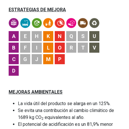
ESTRATEGIAS DE MEJORA
A
E
H
K
N
Q
S
U
B
F
I
L
O
R
T
V
C
G
J
M
P
D
MEJORAS AMBIENTALES
La vida útil del producto se alarga en un 125%.
Se evita una contribución al cambio climático de
1689 kg CO
equivalentes al año.
2
El potencial de acidificación es un 81,9% menor