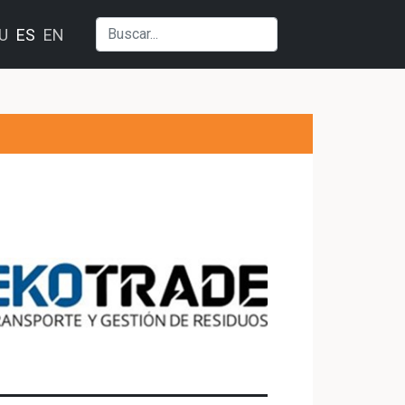
U
ES
EN