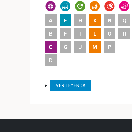
A
E
H
K
N
Q
B
F
I
L
O
R
C
G
J
M
P
D
VER LEYENDA