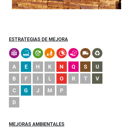
ESTRATEGIAS DE MEJORA
A
E
H
K
N
Q
S
U
B
F
I
L
O
R
T
V
C
G
J
M
P
D
MEJORAS AMBIENTALES