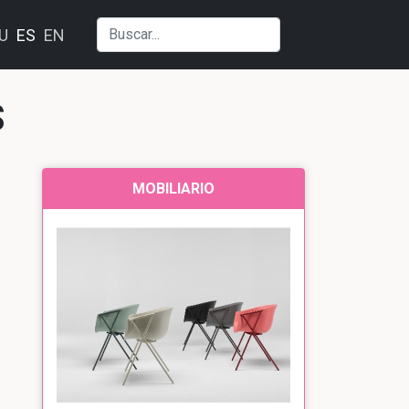
U
ES
EN
S
MOBILIARIO