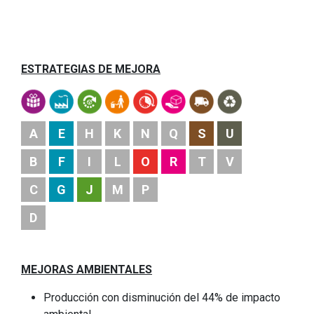
ESTRATEGIAS DE MEJORA
A
E
H
K
N
Q
S
U
B
F
I
L
O
R
T
V
C
G
J
M
P
D
MEJORAS AMBIENTALES
Producción con disminución del 44% de impacto