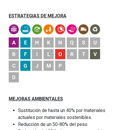
ESTRATEGIAS DE MEJORA
A
E
H
K
N
Q
S
U
B
F
I
L
O
R
T
V
C
G
J
M
P
D
MEJORAS AMBIENTALES
Sustitución de hasta un 40% por materiales
actuales por materiales sostenibles.
Reducción de un 50-80% del peso.