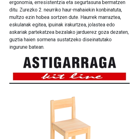
ergonomia, erresistentzia eta segurtasuna bermatzen
ditu. Zurezko 2. neurriko haur-mahaiekin konbinatuta,
multzo ezin hobea sortzen dute. Haurrek marraztea,
eskulanak egitea, ipuinak irakurtzea, jolastea edo
askariak partekatzea bezalako jarduerez goza dezaten,
guztia haien sormena sustatzeko diseinatutako
ingurune batean.