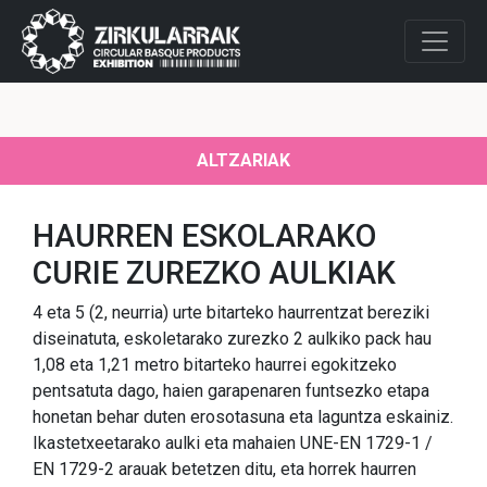
ALTZARIAK
HAURREN ESKOLARAKO
CURIE ZUREZKO AULKIAK
4 eta 5 (2, neurria) urte bitarteko haurrentzat bereziki
diseinatuta, eskoletarako zurezko 2 aulkiko pack hau
1,08 eta 1,21 metro bitarteko haurrei egokitzeko
pentsatuta dago, haien garapenaren funtsezko etapa
honetan behar duten erosotasuna eta laguntza eskainiz.
Ikastetxeetarako aulki eta mahaien UNE-EN 1729-1 /
EN 1729-2 arauak betetzen ditu, eta horrek haurren