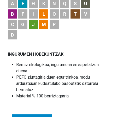
A
E
H
K
N
Q
S
U
B
F
I
L
O
R
T
V
C
G
J
M
P
D
INGURUMEN HOBEKUNTZAK
Berniz ekologikoa, ingurumena errespetatzen
duena.
PEFC ziurtagiria duen egur trinkoa, modu
arduratsuan kudeatutako basoetatik datorrela
bermatuz.
Material % 100 berriztagarria.