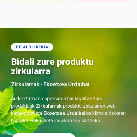
DEIALDI IREKIA
Bidali zure produktu
zirkularra
Zirkularrak · Ekoetxea Urdaibai
Aurkeztu zure enpresaren hautagaitza zure
produktuak
Zirkularrak
produktu zirkularren web
katalogoan eta
Ekoetxea Urdaibaiko
klima aldaketari
buruzko erakusketa iraunkorrean sartzeko.