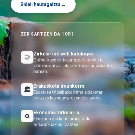
Bidali hautagaitza
ZER SARTZEN DA HOR?
Zirkularrak web katalogoa
🌐
Online ikusgarritasuna zure produktu
zirkularrentzat, plataforma espezializatu
batean.
Erakusketa iraunkorra
🏛️
Ekoetxea Urdaibaiko klima aldaketari
buruzko laginean presentzia izatea.
Ekonomia zirkularra
♻️
Ekoizpen eta kontsumo eredu
arduratsuak bultzatzea.