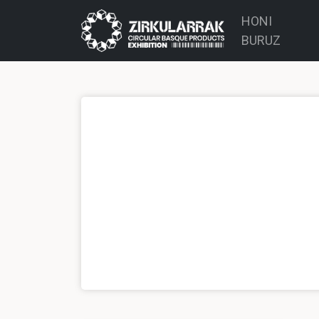
HONI
BURUZ